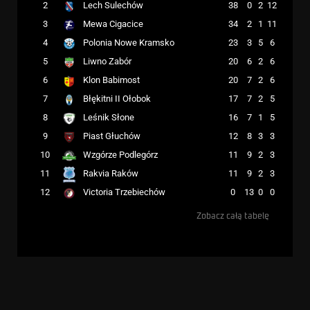
2
38
0
2
12
Lech Sulechów
3
34
2
1
11
Mewa Cigacice
4
23
3
5
6
Polonia Nowe Kramsko
5
20
6
2
6
Liwno Zabór
6
20
7
2
6
Klon Babimost
7
17
7
2
5
Błękitni II Ołobok
8
16
7
1
5
Leśnik Słone
9
12
8
3
3
Piast Głuchów
10
11
9
2
3
Wzgórze Podlegórz
11
11
9
2
3
Rakvia Raków
12
0
13
0
0
Victoria Trzebiechów
Zobacz całą tabelę