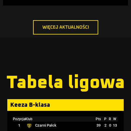
WIĘCEJ AKTUALNOŚCI
Tabela ligowa
Keeza B-klasa
Pozycja
Klub
Pts
P
R
W
1
39
2
0
13
Czarni Pałck