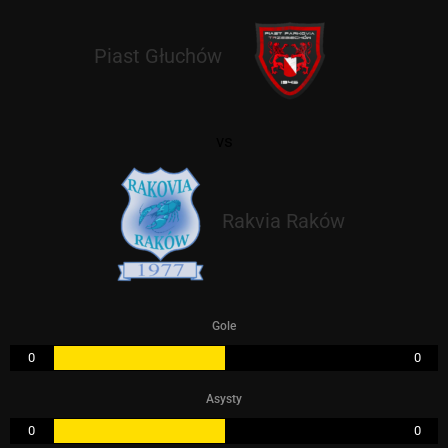
Piast Głuchów
vs
Rakvia Raków
Gole
0
0
Asysty
0
0