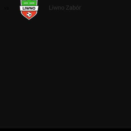
Liwno Zabór
vs