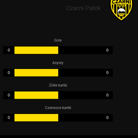
Czarni Pałck
Gole
0
0
Asysty
0
0
Żółte kartki
0
0
Czerwone kartki
0
0