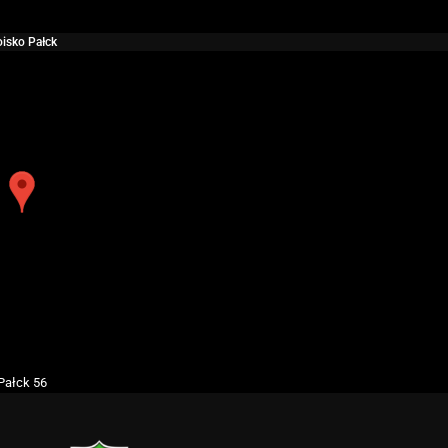
isko Pałck
Pałck 56