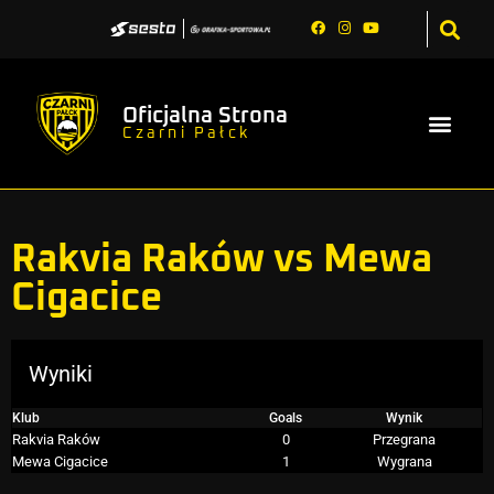
Oficjalna Strona
Czarni Pałck
Rakvia Raków vs Mewa
Cigacice
Wyniki
Klub
Goals
Wynik
Rakvia Raków
0
Przegrana
Mewa Cigacice
1
Wygrana