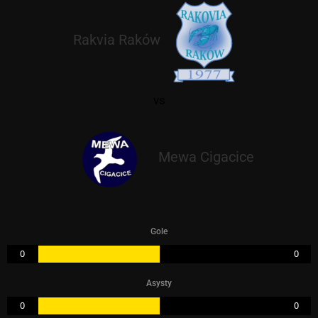
Rakvia Raków
vs
Mewa Cigacice
Gole
0
0
Asysty
0
0