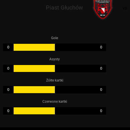
Piast Głuchów
vs
Gole
0
0
Asysty
0
0
Żółte kartki
0
0
Czerwone kartki
0
0