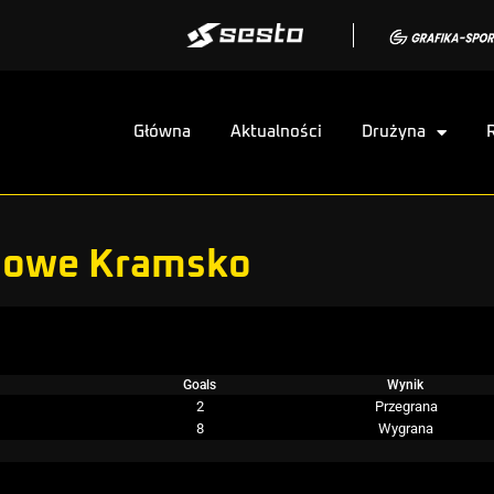
Główna
Aktualności
Drużyna
 Nowe Kramsko
Goals
Wynik
2
Przegrana
8
Wygrana