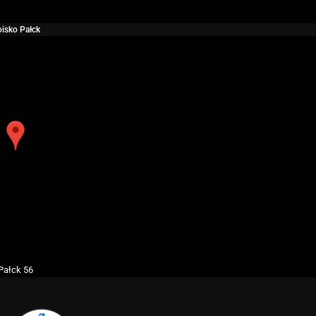
isko Pałck
Pałck 56