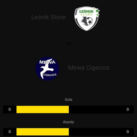
Leśnik Słone
vs
Mewa Cigacice
Gole
0
0
Asysty
0
0