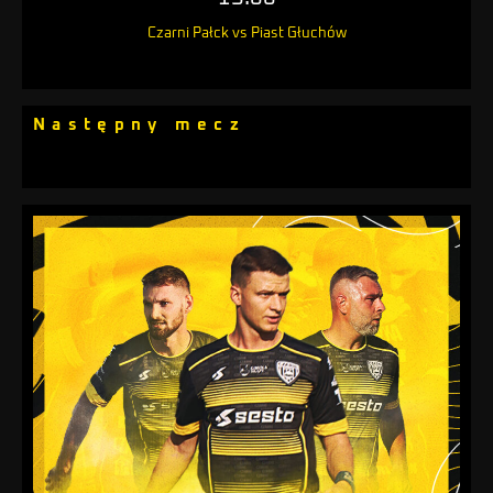
Czarni Pałck vs Piast Głuchów
Następny mecz