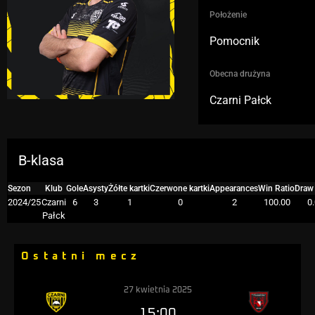
Położenie
Pomocnik
Obecna drużyna
Czarni Pałck
B-klasa
Sezon
Klub
Gole
Asysty
Żółte kartki
Czerwone kartki
Appearances
Win Ratio
Draw 
2024/25
Czarni
6
3
1
0
2
100.00
0
Pałck
Ostatni mecz
27 kwietnia 2025
15:00