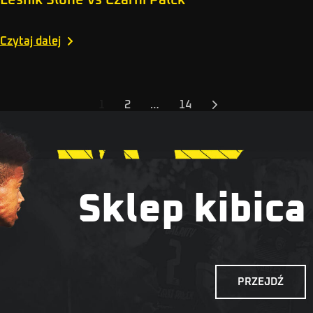
Czytaj dalej
1
2
…
14
Sklep kibica
PRZEJDŹ