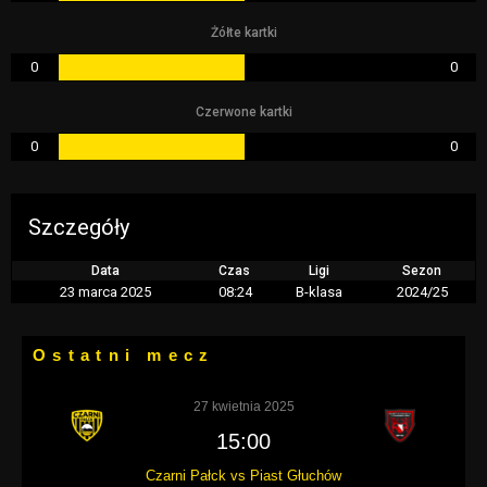
Żółte kartki
0
0
Czerwone kartki
0
0
Szczegóły
Data
Czas
Ligi
Sezon
23 marca 2025
08:24
B-klasa
2024/25
Ostatni mecz
27 kwietnia 2025
15:00
Czarni Pałck vs Piast Głuchów