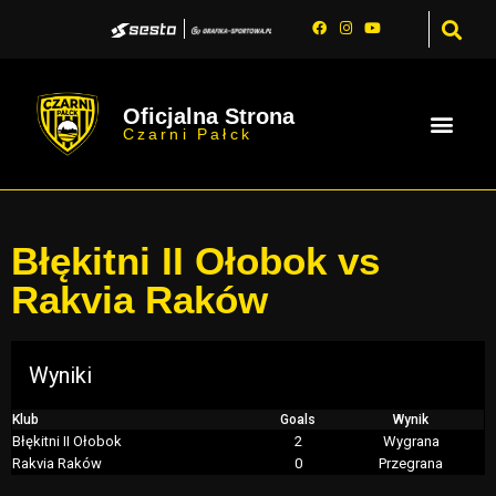
Oficjalna Strona
Czarni Pałck
Błękitni II Ołobok vs
Rakvia Raków
Wyniki
Klub
Goals
Wynik
Błękitni II Ołobok
2
Wygrana
Rakvia Raków
0
Przegrana