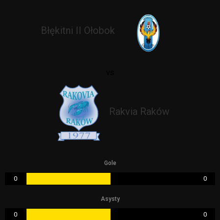
Błękitni II Ołobok
vs
Rakvia Raków
Gole
0
0
Asysty
0
0