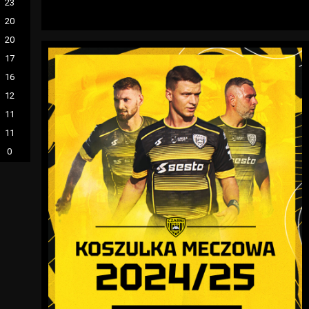
23
20
20
17
16
12
11
11
0