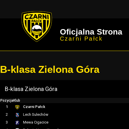
Oficjalna Strona
Czarni Pałck
B-klasa Zielona Góra
B-klasa Zielona Góra
Pozycja
Klub
1
Czarni Pałck
2
Lech Sulechów
3
Mewa Cigacice