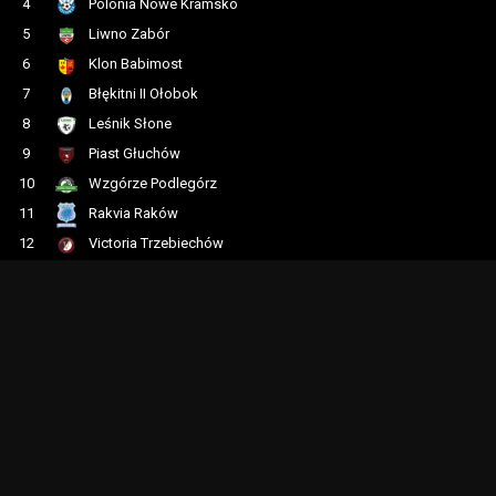
4
Polonia Nowe Kramsko
5
Liwno Zabór
6
Klon Babimost
7
Błękitni II Ołobok
8
Leśnik Słone
9
Piast Głuchów
10
Wzgórze Podlegórz
11
Rakvia Raków
12
Victoria Trzebiechów