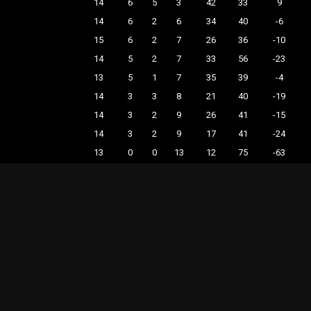
14
6
5
3
42
33
9
14
6
2
6
34
40
-6
15
6
2
7
26
36
-10
14
5
2
7
33
56
-23
13
5
1
7
35
39
-4
14
3
3
8
21
40
-19
14
3
2
9
26
41
-15
14
3
2
9
17
41
-24
13
0
0
13
12
75
-63