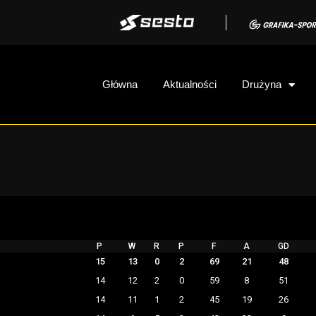
Główna
Aktualności
Drużyna
P
W
R
P
F
A
GD
15
13
0
2
69
21
48
14
12
2
0
59
8
51
14
11
1
2
45
19
26