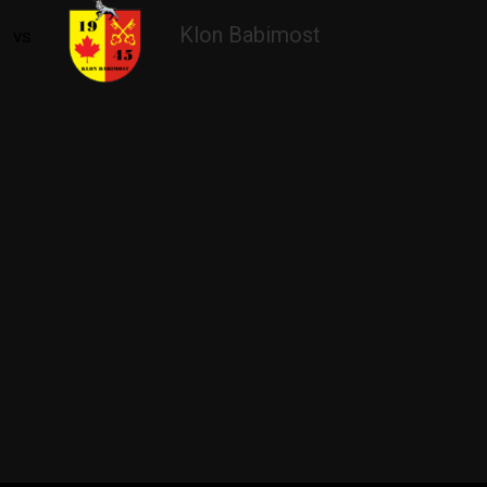
Klon Babimost
vs