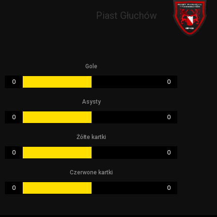
Piast Głuchów
Gole
0
0
Asysty
0
0
Żółte kartki
0
0
Czerwone kartki
0
0