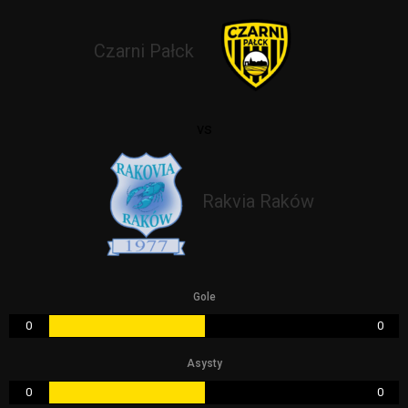
Czarni Pałck
vs
Rakvia Raków
Gole
0
0
Asysty
0
0