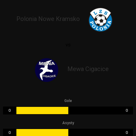
Polonia Nowe Kramsko
vs
Mewa Cigacice
Gole
0
0
Asysty
0
0