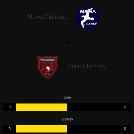
Mewa Cigacice
vs
Piast Głuchów
Gole
0
0
Asysty
0
0