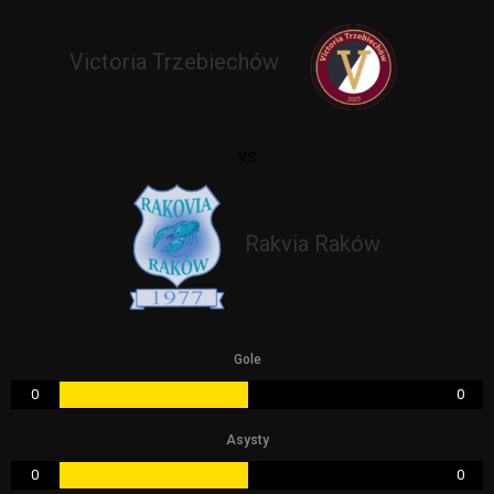
Victoria Trzebiechów
vs
Rakvia Raków
Gole
0
0
Asysty
0
0