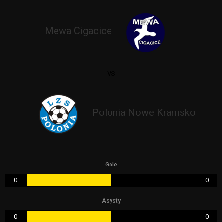
Mewa Cigacice
vs
Polonia Nowe Kramsko
Gole
0
0
Asysty
0
0