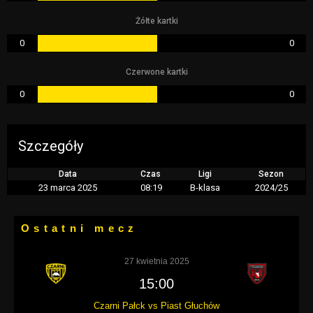
Żółte kartki
0
0
Czerwone kartki
0
0
Szczegóły
Data
Czas
Ligi
Sezon
23 marca 2025
08:19
B-klasa
2024/25
Ostatni mecz
27 kwietnia 2025
15:00
Czarni Pałck vs Piast Głuchów