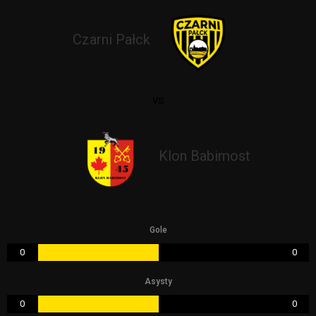
Czarni Pałck
vs
Klon Babimost
Gole
0
0
Asysty
0
0