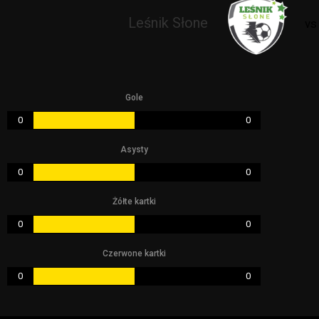
Leśnik Słone
v
Gole
0
0
Asysty
0
0
Żółte kartki
0
0
Czerwone kartki
0
0