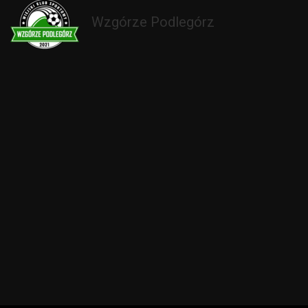
Wzgórze Podlegórz
s