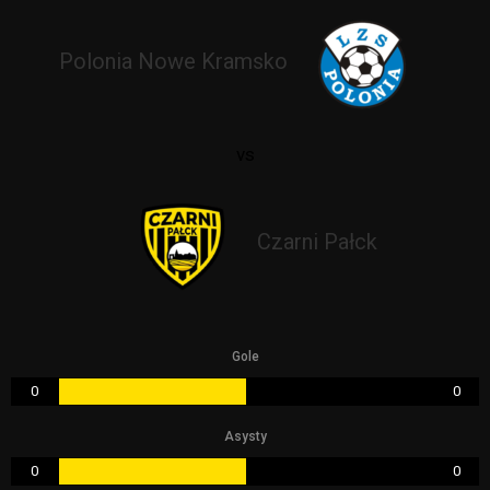
Polonia Nowe Kramsko
vs
Czarni Pałck
Gole
0
0
Asysty
0
0