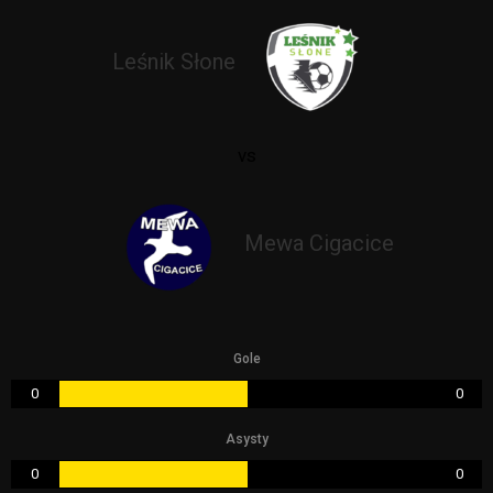
Leśnik Słone
vs
Mewa Cigacice
Gole
0
0
Asysty
0
0