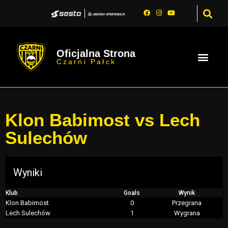
Oficjalna Strona
Czarni Pałck
Klon Babimost vs Lech
Sulechów
Wyniki
Klub
Goals
Wynik
Klon Babimost
0
Przegrana
Lech Sulechów
1
Wygrana