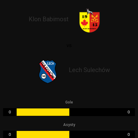
Klon Babimost
vs
Lech Sulechów
Gole
0
0
Asysty
0
0