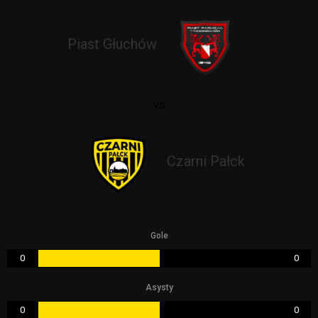
Piast Głuchów
vs
Czarni Pałck
Gole
0
0
Asysty
0
0