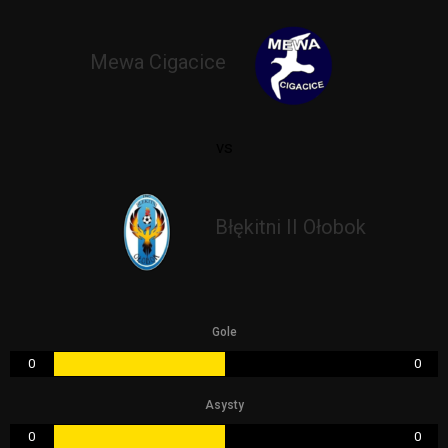
Mewa Cigacice
vs
Błękitni II Ołobok
Gole
0
0
Asysty
0
0