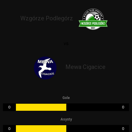
Wzgórze Podlegórz
vs
Mewa Cigacice
Gole
0
0
Asysty
0
0