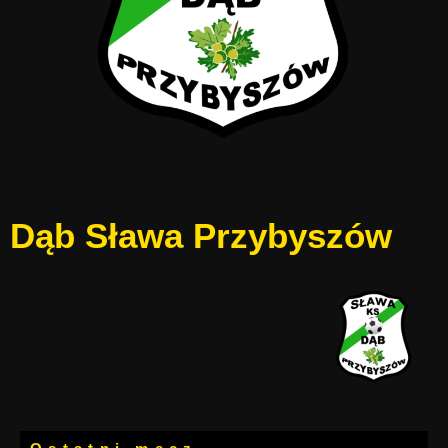
Dąb Sława Przybyszów