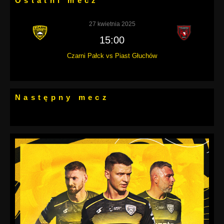
Ostatni mecz
27 kwietnia 2025
15:00
Czarni Pałck vs Piast Głuchów
Następny mecz