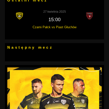
Ostatni mecz
27 kwietnia 2025
15:00
Czarni Pałck vs Piast Głuchów
Następny mecz