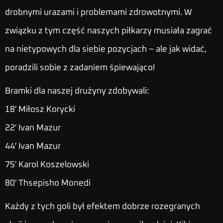
drobnymi urazami i problemami zdrowotnymi. W
związku z tym część naszych piłkarzy musiała zagrać
na nietypowych dla siebie pozycjach – ale jak widać,
poradzili sobie z zadaniem śpiewająco!
Bramki dla naszej drużyny zdobywali:
18′ Miłosz Korycki
22′ Ivan Mazur
44′ Ivan Mazur
75′ Karol Koszelowski
80′ Thsepisho Monedi
Każdy z tych goli był efektem dobrze rozegranych