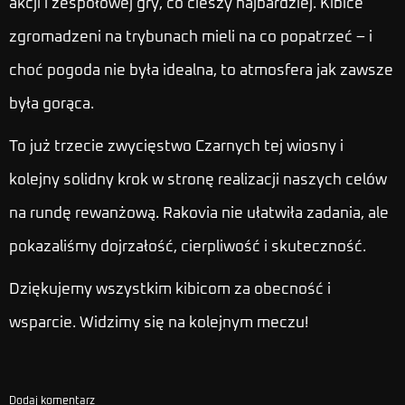
akcji i zespołowej gry, co cieszy najbardziej. Kibice
zgromadzeni na trybunach mieli na co popatrzeć – i
choć pogoda nie była idealna, to atmosfera jak zawsze
była gorąca.
To już trzecie zwycięstwo Czarnych tej wiosny i
kolejny solidny krok w stronę realizacji naszych celów
na rundę rewanżową. Rakovia nie ułatwiła zadania, ale
pokazaliśmy dojrzałość, cierpliwość i skuteczność.
Dziękujemy wszystkim kibicom za obecność i
wsparcie. Widzimy się na kolejnym meczu!
Dodaj komentarz