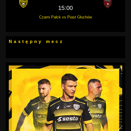
15:00
Czarni Pałck vs Piast Głuchów
Następny mecz