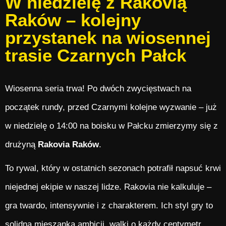
W niedzielę z Rakovią
Raków – kolejny
przystanek na wiosennej
trasie Czarnych Pałck
Wiosenna seria trwa! Po dwóch zwycięstwach na
początek rundy, przed Czarnymi kolejne wyzwanie – już
w niedzielę o 14:00 na boisku w Pałcku zmierzymy się z
drużyną
Rakovia Raków
.
To rywal, który w ostatnich sezonach potrafił napsuć krwi
niejednej ekipie w naszej lidze. Rakovia nie kalkuluje –
gra twardo, intensywnie i z charakterem. Ich styl gry to
solidna mieszanka ambicji, walki o każdy centymetr