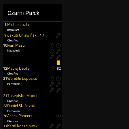
Czarni Pałck
1
Michał Lozia
Bramkarz
9
7
Jakub Chlewiński
Obrońca
10
Ivan Mazur
Napastnik
12
82'
Maciej Depta
Obrońca
21
Wandile Esposito
Pomocnik
21
Thsepisho Monedi
Obrońca
23
Daniel Stańczak
Pomocnik
78
Jacek Pancerz
Obrońca
11
Karol Koszelowski