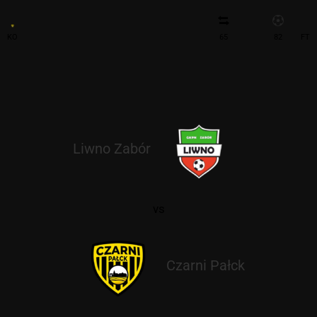
KO
65
82
FT
Liwno Zabór
vs
Czarni Pałck