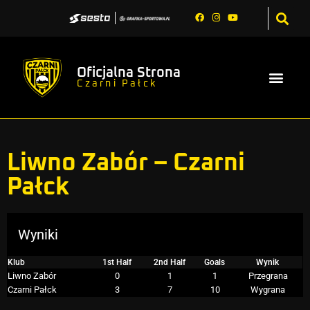
Oficjalna Strona
Czarni Pałck
Liwno Zabór – Czarni
Pałck
Wyniki
Klub
1st Half
2nd Half
Goals
Wynik
Liwno Zabór
0
1
1
Przegrana
Czarni Pałck
3
7
10
Wygrana