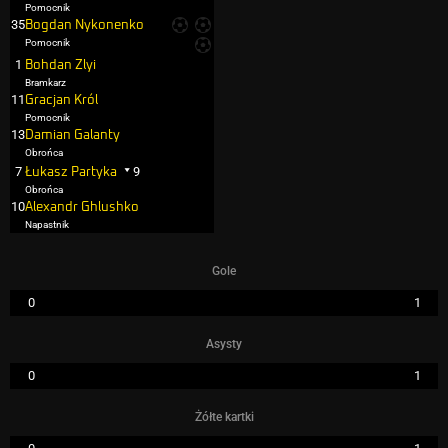
Pomocnik
35
Bogdan Nykonenko
Pomocnik
1
Bohdan Zlyi
Bramkarz
11
Gracjan Król
Pomocnik
13
Damian Galanty
Obrońca
7
9
Łukasz Partyka
Obrońca
10
Alexandr Ghlushko
Napastnik
Gole
0
1
Asysty
0
1
Żółte kartki